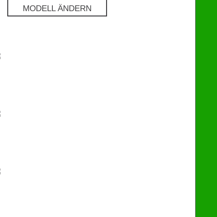
MODELL ÄNDERN
Pro
€
129
Premium
€
249
eChip
€
249
Flash