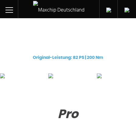
Chiptuning für ihren:
Opel/Vauxhall Movano-A CDTi (F9Q 724)
Original-Leistung: 82 PS | 200 Nm
Pro
Premium
eChip
€
129
€
249
€
249
Pro