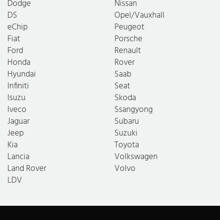
Dodge
Nissan
DS
Opel/Vauxhall
eChip
Peugeot
Fiat
Porsche
Ford
Renault
Honda
Rover
Hyundai
Saab
Infiniti
Seat
Isuzu
Skoda
Iveco
Ssangyong
Jaguar
Subaru
Jeep
Suzuki
Kia
Toyota
Lancia
Volkswagen
Land Rover
Volvo
LDV