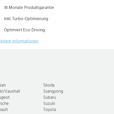
18 Monate Produktgarantie
Inkl. Turbo-Optimierung
Optimiert Eco-Driving
eitere Informationen
ssan
Skoda
el/Vauxhall
Ssangyong
ugeot
Subaru
rsche
Suzuki
nault
Toyota