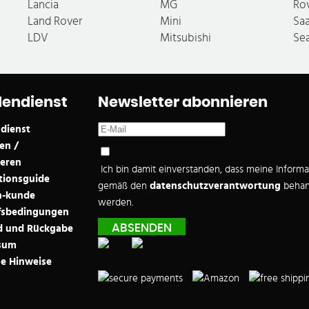
Lancia
MG
Ro
Land Rover
Mini
Sa
LDV
Mitsubishi
Se
endienst
Newsletter abonnieren
dienst
en /
ieren
Ich bin damit einverstanden, dass meine Inform
ationsguide
gemäß den
datenschutzverantwortung
behan
-kunde
werden.
fsbedingungen
d und Rückgabe
sum
e Hinweise