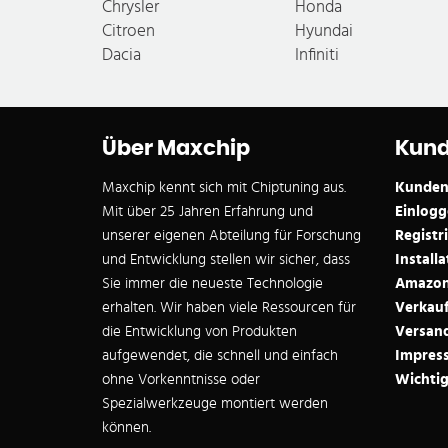
Chrysler
Honda
Citroen
Hyundai
Dacia
Infiniti
Über Maxchip
Kund
Maxchip kennt sich mit Chiptuning aus.
Kunden
Mit über 25 Jahren Erfahrung und
Einlogg
unserer eigenen Abteilung für Forschung
Registr
und Entwicklung stellen wir sicher, dass
Install
Sie immer die neueste Technologie
Amazon
erhalten. Wir haben viele Ressourcen für
Verkau
die Entwicklung von Produkten
Versan
aufgewendet, die schnell und einfach
Impres
ohne Vorkenntnisse oder
Wichtig
Spezialwerkzeuge montiert werden
können.