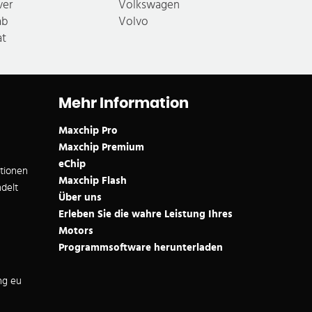
ver
Volkswagen
ab
Volvo
at
Mehr Information
Maxchip Pro
Maxchip Premium
eChip
ationen
Maxchip Flash
delt
Über uns
Erleben Sie die wahre Leistung Ihres
Motors
Programmsoftware herunterladen