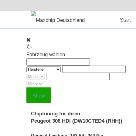
Start
Fahrzeug wählen
Show
Chiptuning für ihren:
Peugeot 308 HDi (DW10CTED4 (RHH))
Original-Leistung: 163 PS | 340 Nm