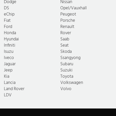
Dodge
Nissan
DS
Opel/Vauxhall
eChip
Peugeot
Fiat
Porsche
Ford
Renault
Honda
Rover
Hyundai
Saab
Infiniti
Seat
Isuzu
Skoda
Iveco
Ssangyong
Jaguar
Subaru
Jeep
Suzuki
Kia
Toyota
Lancia
Volkswagen
Land Rover
Volvo
LDV