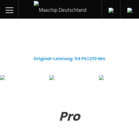
Chiptuning für ihren:
Peugeot 308 CC e-HDi (DV6C (9HD))
Original-Leistung: 114 PS | 270 Nm
Pro
Premium
eChip
€
129
€
249
€
249
Pro