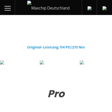
Chiptuning für ihren:
Peugeot 4008 e-HDi (DV6C (9HD))
Original-Leistung: 114 PS | 270 Nm
Pro
Premium
eChip
€
129
€
249
€
249
Pro