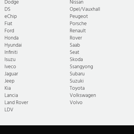
Dodge
Nissan
DS
Opel/Vauxhall
eChip
Peugeot
Fiat
Porsche
Ford
Renault
Honda
Rover
Hyundai
Saab
Infiniti
Seat
Isuzu
Skoda
Iveco
Ssangyong
Jaguar
Subaru
Jeep
Suzuki
Kia
Toyota
Lancia
Volkswagen
Land Rover
Volvo
LDV