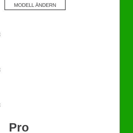
MODELL ÄNDERN
Pro
€
129
Premium
€
249
eChip
€
249
Pro