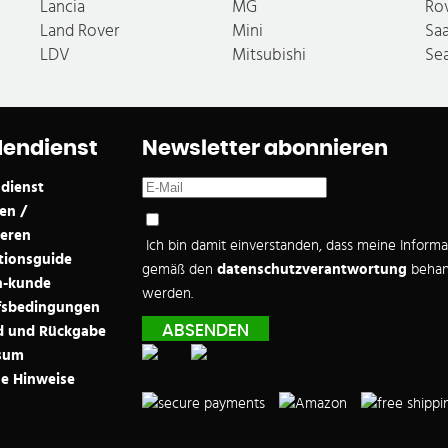
Lancia
MG
Ro
Land Rover
Mini
Sa
LDV
Mitsubishi
Se
endienst
Newsletter abonnieren
dienst
en /
ieren
Ich bin damit einverstanden, dass meine Inform
ationsguide
gemäß den
datenschutzverantwortung
behan
-kunde
werden.
fsbedingungen
d und Rückgabe
sum
e Hinweise