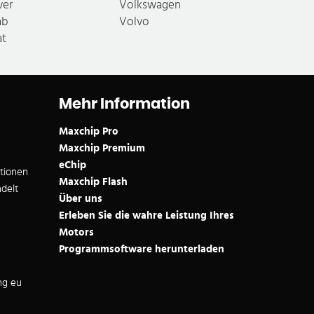
ver
Volkswagen
ab
Volvo
at
Mehr Information
Maxchip Pro
Maxchip Premium
eChip
ationen
Maxchip Flash
delt
Über uns
Erleben Sie die wahre Leistung Ihres
Motors
Programmsoftware herunterladen