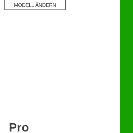
MODELL ÄNDERN
Pro
€
129
Premium
€
249
eChip
€
249
Pro