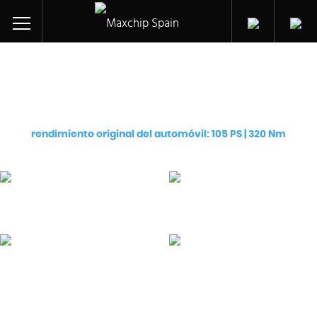
Ajuste de chip para:
Alfa Romeo Giulietta JTDM 16V (940A3.000)
rendimiento original del automóvil: 105 PS | 320 Nm
Pro
Premium
€
129
€
249
eChip
Flash
€
249
€
599