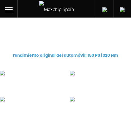
Ajuste de chip para:
Audi A5 Sportback TDI CR Ultra (CSUA)
rendimiento original del automóvil: 150 PS | 320 Nm
Pro
Premium
€
129
€
249
eChip
Flash
€
249
€
599