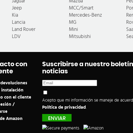
Jaguar
Mazda
Pe
Jeep
MCC/Smart
Po
Kia
Mercedes-Benz
Re
Lancia
MG
Ro
Land Rover
Mini
Sa
LDV
Mitsubishi
Se
acto con
Suscribirse a nuestro boletín
iente
noticias
 devoluciones
 instalación
o con el cliente
Acepto que mi información se maneje de acuerd
sesión /
Política de privacidad
.
arse
 de Amazon