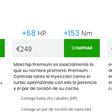
+68
HP
+153
Nm
€
249
COMPRAR
Maxchip Premium es exactamente lo
e
que su nombre promete: Premium.
d
Controla tanto la inyección como el
i
u
turbo, optimizando con ello la potencia
e
y el par de torsión de su coche.
c
Consiga hasta 292 caballos (HP)
Consiga un par de torsión de hasta 663