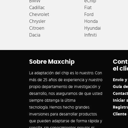
BMW
eChip
Cadillac
Fiat
Chevrolet
Ford
Chrysler
Honda
Citroen
Hyundai
Dacia
Infiniti
Sobre Maxchip
Cont
el cl
La adaptación del chip es lo nuestro. Con
más de 25 años de experiencia y nuestro
Envío y
propio departamento de investigación y
Guía de
desarrollo, nos aseguramos de que usted
Contact
siempre obtenga la última
Iniciar 
tecnología. Hemos hecho grandes
Registr
inversiones para desarrollar productos
Cliente
que pueden adaptarse de forma rápida y
sencilla, sin conocimientos previos ni