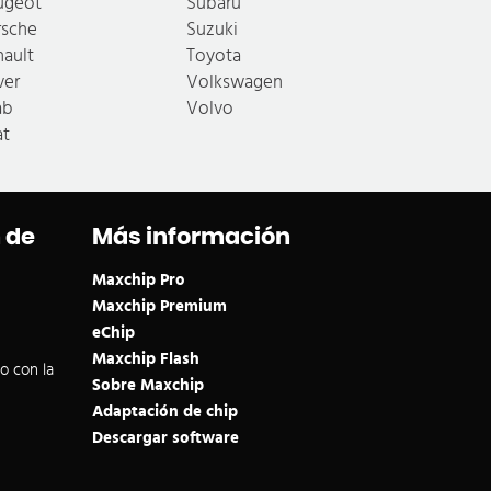
ugeot
Subaru
rsche
Suzuki
nault
Toyota
ver
Volkswagen
ab
Volvo
at
 de
Más información
Maxchip Pro
Maxchip Premium
eChip
Maxchip Flash
o con la
Sobre Maxchip
Adaptación de chip
Descargar software