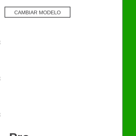
CAMBIAR MODELO
Pro
€
129
Premium
€
249
eChip
€
249