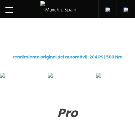
Ajuste de chip para:
Mercedes-Benz E-Class Coupe/Cabriolet E250 BlueTEC (651.911)
rendimiento original del automóvil: 204 PS | 500 Nm
Pro
Premium
eChip
€
129
€
249
€
249
Pro