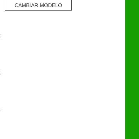
CAMBIAR MODELO
Pro
€
129
Premium
€
249
eChip
€
249
Flash