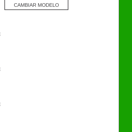
CAMBIAR MODELO
Pro
€
129
Premium
€
249
eChip
€
249
Flash