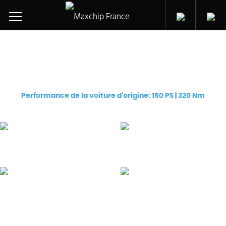
Réglage des puces pour
Audi A3/A3 Sportback TDI CR (CRLB)
Performance de la voiture d'origine: 150 PS | 320 Nm
Pro
Premium
€
129
€
249
eChip
Flash
€
249
€
599