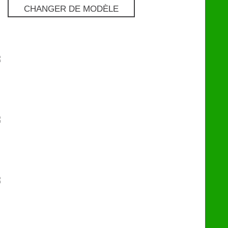
CHANGER DE MODÈLE
Pro
€
129
Premium
€
249
eChip
€
249
Flash