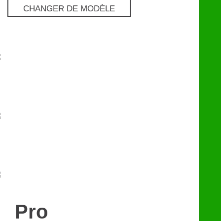
CHANGER DE MODÈLE
Pro
€
129
Premium
€
249
eChip
€
249
Pro