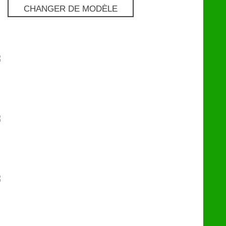
CHANGER DE MODÈLE
Pro
€
129
Premium
€
249
eChip
€
249
Flash