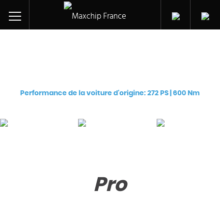
Réglage des puces pour
Audi A5 Sportback TDI CR (CRTC)
Performance de la voiture d'origine: 272 PS | 600 Nm
Pro
Premium
eChip
€
129
€
249
€
249
Pro