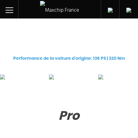
Réglage des puces pour
Audi A3 Saloon TDI CR (CRLC)
Performance de la voiture d'origine: 136 PS | 320 Nm
Pro
Premium
eChip
€
129
€
249
€
249
Pro