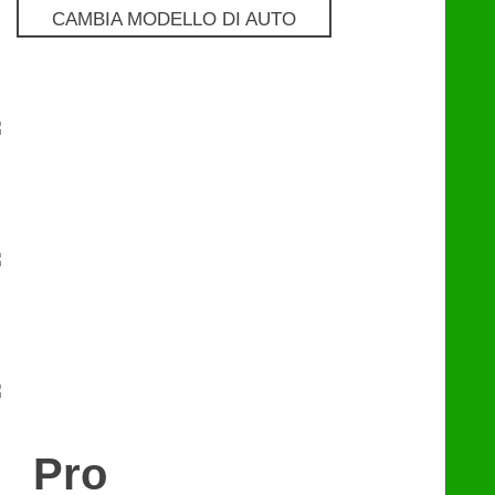
CAMBIA MODELLO DI AUTO
Pro
€
129
Premium
€
249
eChip
€
249
Pro