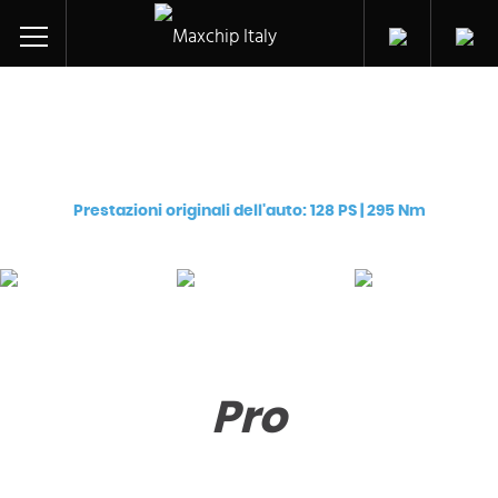
Centralina aggiuntiva per
Opel/Vauxhall Antara (Z20DM)
Prestazioni originali dell'auto: 128 PS | 295 Nm
Pro
Premium
eChip
€
129
€
249
€
249
Pro