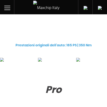
Centralina aggiuntiva per
Opel/Vauxhall Astra-J CDTi ecoFLEX (LBS/A20DTH)
Prestazioni originali dell'auto: 165 PS | 350 Nm
Pro
Premium
eChip
€
129
€
249
€
249
Pro