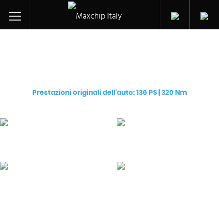
Centralina aggiuntiva per
Opel/Vauxhall Mokka CDTi ecoFLEX (LVL/B16DTH)
Prestazioni originali dell'auto: 136 PS | 320 Nm
Pro
Premium
€
129
€
249
eChip
Flash
€
249
€
599