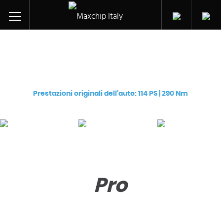
Centralina aggiuntiva per
Opel/Vauxhall Movano-A CDTi (G9U 754)
Prestazioni originali dell'auto: 114 PS | 290 Nm
Pro
Premium
eChip
€
129
€
249
€
249
Pro