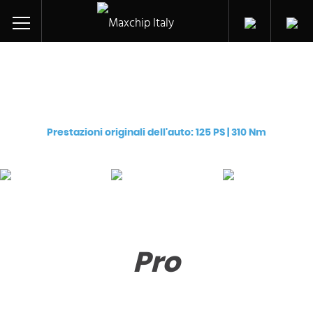
Centralina aggiuntiva per
Opel/Vauxhall Movano-B CDTi (LWL/M9T 672)
Prestazioni originali dell'auto: 125 PS | 310 Nm
Pro
Premium
eChip
€
129
€
249
€
249
Pro