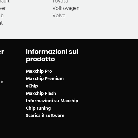
nault
Toyota
ver
Volkswagen
ab
Volvo
at
er
Informazioni sul
prodotto
Maxchip Pro
Maxchip Premium
 in
eChip
Maxchip Flash
Informazioni su Maxchip
Chip tuning
Scarica il software