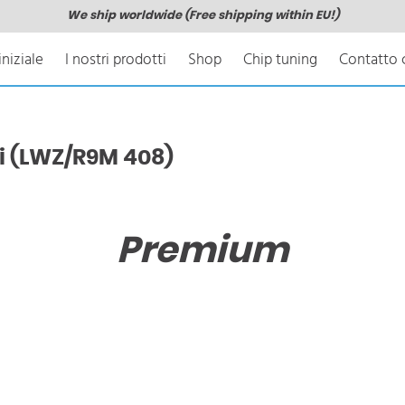
We ship worldwide (Free shipping within EU!)
iniziale
I nostri prodotti
Shop
Chip tuning
Contatto c
i (LWZ/R9M 408)
Premium