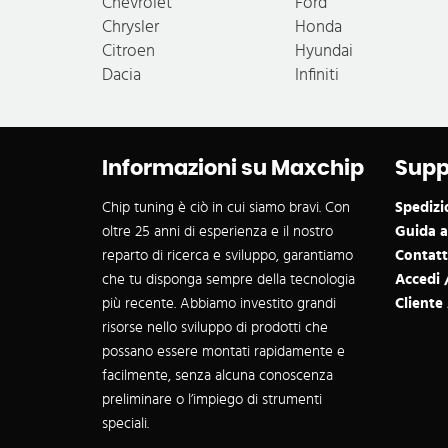
Chevrolet
Ford
Chrysler
Honda
Citroen
Hyundai
Dacia
Infiniti
Informazioni su Maxchip
Supp
Chip tuning è ciò in cui siamo bravi. Con
Spedizi
oltre 25 anni di esperienza e il nostro
Guida al
reparto di ricerca e sviluppo, garantiamo
Contatto
che tu disponga sempre della tecnologia
Accedi /
più recente. Abbiamo investito grandi
Client
risorse nello sviluppo di prodotti che
possano essere montati rapidamente e
facilmente, senza alcuna conoscenza
preliminare o l’impiego di strumenti
speciali.