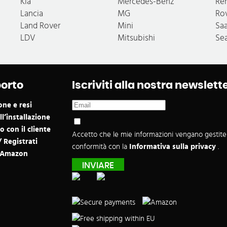
Kia
Mercedes-Benz
Re
Lancia
MG
Ro
Land Rover
Mini
Sa
LDV
Mitsubishi
Se
orto
Iscriviti alla nostra newslett
one e resi
l’installazione
 con il cliente
Accetto che le mie informazioni vengano gestite
 Registrati
conformità con la
Informativa sulla privacy
.
e Amazon