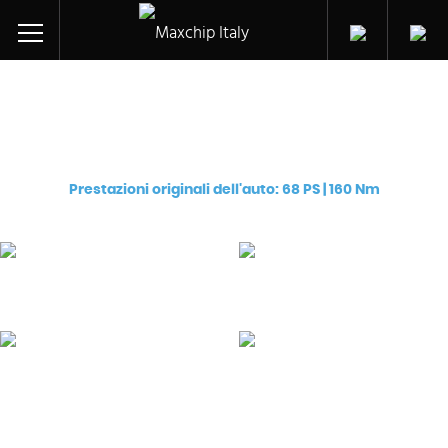
Centralina aggiuntiva per
Peugeot 1007 HDi (DV4TD (8HZ))
Prestazioni originali dell'auto: 68 PS | 160 Nm
Pro
Premium
€
129
€
249
eChip
Flash
€
249
€
599