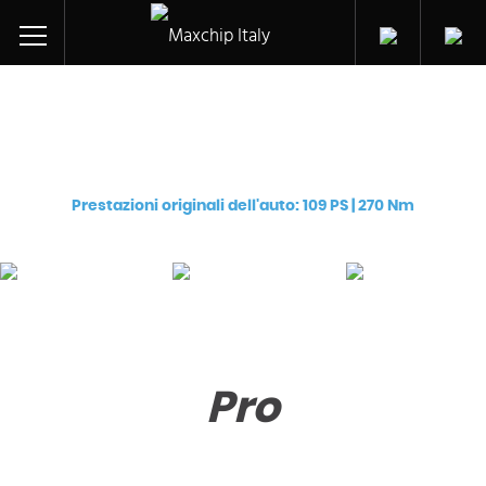
Centralina aggiuntiva per
Peugeot 308 CC HDi (DV6TED4 (9HZ))
Prestazioni originali dell'auto: 109 PS | 270 Nm
Pro
Premium
eChip
€
129
€
249
€
249
Pro