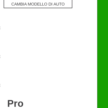
CAMBIA MODELLO DI AUTO
Pro
€
129
Premium
€
249
eChip
€
249
Pro