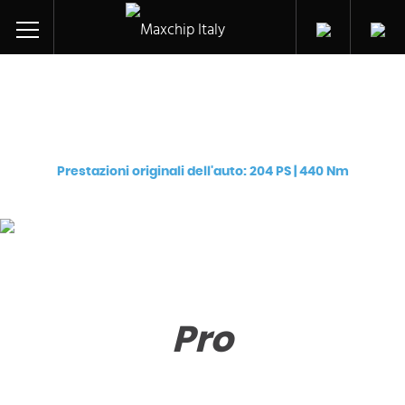
Centralina aggiuntiva per
Peugeot 407 Coupe HDi (DT17TED4 (UHZ))
Prestazioni originali dell'auto: 204 PS | 440 Nm
Pro
€
129
Pro