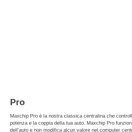
€
129
Premium
€
249
eChip
€
249
Pro
Maxchip Pro è la nostra classica centralina che controll
potenza e la coppia della tua auto. Maxchip Pro funziona
dell’auto e non modifica alcun valore nel computer cent