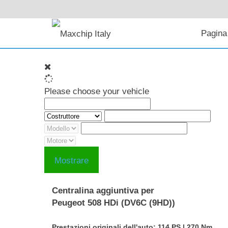
Pagina 
Please choose your vehicle
Mostrare
Centralina aggiuntiva per
Peugeot 508 HDi (DV6C (9HD))
Prestazioni originali dell'auto: 114 PS | 270 Nm