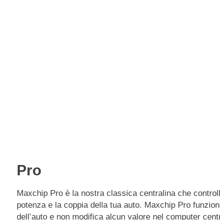
€
129
Premium
€
249
eChip
€
249
Pro
Maxchip Pro è la nostra classica centralina che controll
potenza e la coppia della tua auto. Maxchip Pro funziona
dell’auto e non modifica alcun valore nel computer cent