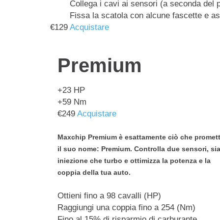
Collega i cavi ai sensori (a seconda del 
Fissa la scatola con alcune fascette e as
€
129
Acquistare
Premium
+23
HP
+59
Nm
€
249
Acquistare
Maxchip Premium è esattamente ciò che promet
il suo nome: Premium. Controlla due sensori, sia
iniezione che turbo e ottimizza la potenza e la
coppia della tua auto.
Ottieni fino a 98 cavalli (HP)
Raggiungi una coppia fino a 254 (Nm)
Fino al 15% di risparmio di carburante