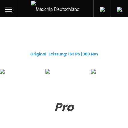
Chiptuning für ihren:
Audi A4 allroad TDI CR (CAHB)
Original-Leistung: 163 PS | 380 Nm
Pro
Premium
eChip
€
129
€
249
€
249
Pro