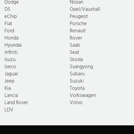
Dodge
Nissan
DS
Opel/Vauxhall
eChip
Peugeot
Fiat
Porsche
Ford
Renault
Honda
Rover
Hyundai
Saab
Infiniti
Seat
Isuzu
Skoda
Iveco
Ssangyong
Jaguar
Subaru
Jeep
Suzuki
Kia
Toyota
Lancia
Volkswagen
Land Rover
Volvo
LDV