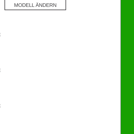
MODELL ÄNDERN
Pro
€
129
Premium
€
249
eChip
€
249
Flash