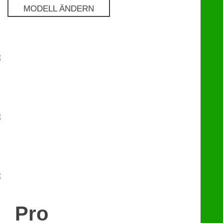
MODELL ÄNDERN
Pro
€
129
Premium
€
249
eChip
€
249
Pro