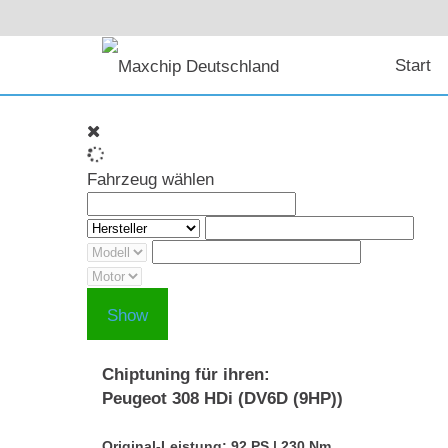
Start
Fahrzeug wählen
Show
Chiptuning für ihren:
Peugeot 308 HDi (DV6D (9HP))
Original-Leistung: 92 PS | 230 Nm