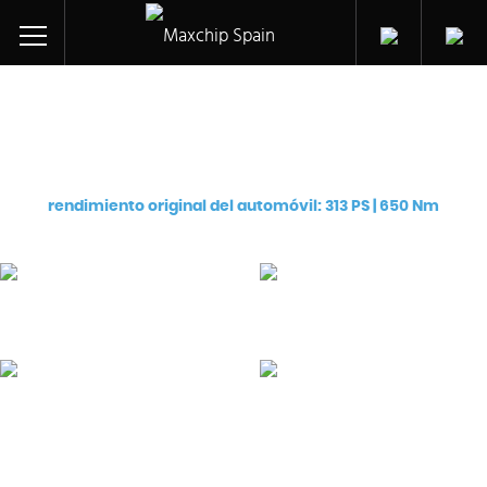
Ajuste de chip para:
Audi SQ5 BiTDI CR (CGQB)
rendimiento original del automóvil: 313 PS | 650 Nm
Pro
Premium
€
129
€
249
eChip
Flash
€
249
€
599