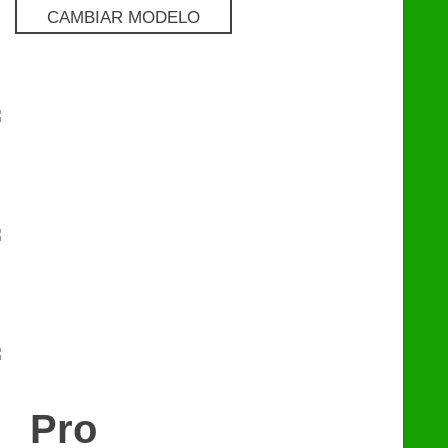
CAMBIAR MODELO
Pro
€
129
Premium
€
249
eChip
€
249
Pro