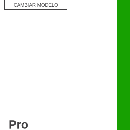
CAMBIAR MODELO
Pro
€
129
Premium
€
249
eChip
€
249
Pro