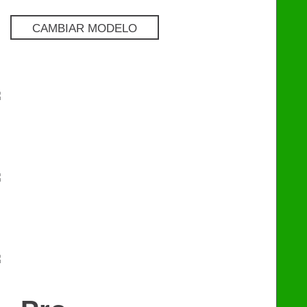
CAMBIAR MODELO
Pro
€
129
Premium
€
249
eChip
€
249