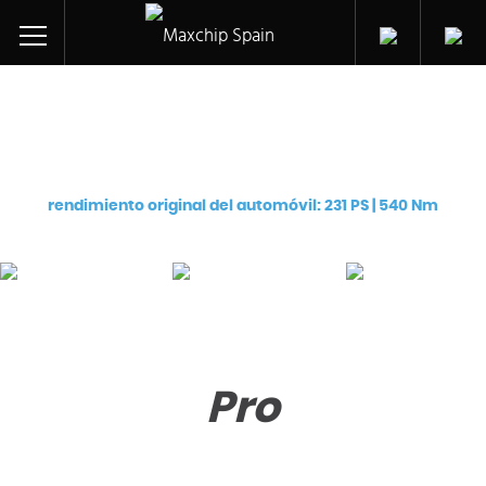
Ajuste de chip para:
Mercedes-Benz M-Class ML350 CDI (642.820)
rendimiento original del automóvil: 231 PS | 540 Nm
Pro
Premium
eChip
€
129
€
249
€
249
Pro