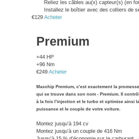
Reliez les câbles au(x) capteur(s) (en fo
Installez le boîtier avec des colliers d
€
129
Acheter
Premium
+44
HP
+96
Nm
€
249
Acheter
Maxchip Premium, c’est exactement la promess
qui se trouve dans son nom - Premium. Il contrô
à la fois l’injection et le turbo et optimise ainsi l
puissance et le couple de votre voiture.
Montez jusqu’à 194 cv
Montez jusqu’à un couple de 416 Nm
Jusqu’à 15 % d’économie sur le carburant