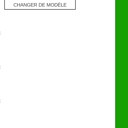
CHANGER DE MODÈLE
Pro
€
129
Premium
€
249
eChip
€
249
Flash