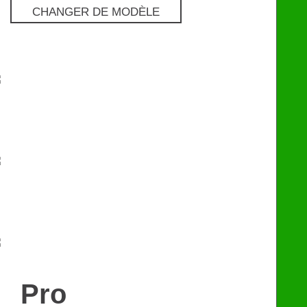
CHANGER DE MODÈLE
Pro
€
129
Premium
€
249
eChip
€
249
Pro